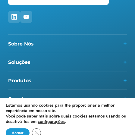
+
Sobre Nós
Sobre Nós
+
Soluções
Liderança
Petróleo e gás
Inovação
+
Produtos
Geotérmica
Excelência operacional
Mechanically Lined Pipe
CCUS E CCS
+
Carreiras
Locais
Tubos e conexões revestidos com sobreposição de solda
Estamos usando cookies para lhe proporcionar a melhor
experiência em nosso site.
Carreiras
Mechanically Lined Tubulars
Você pode saber mais sobre quais cookies estamos usando ou
Cookies
Termos de uso
Política de privacidade
desativá-los em
configurações
.
Academia Cladtek
Conectores RapidPipe™
Fechar o banner do cookie do GDPR
Aceitar
Programa Great People da Cladtek